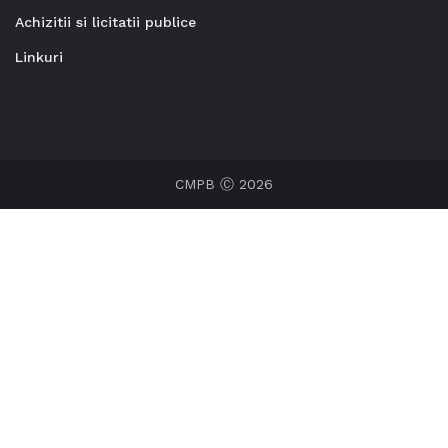
Achizitii si licitatii publice
Linkuri
CMPB Ⓒ 2026