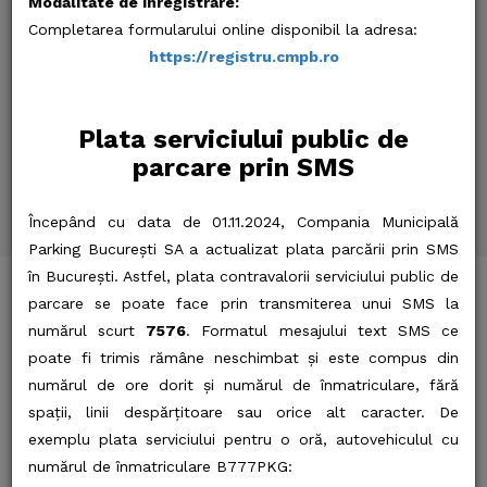
Modalitate de înregistrare:
Completarea formularului online disponibil la adresa:
Sunt de acord cu prelucrarea datelor personale. Toate
https://registru.cmpb.ro
informatiile vor fi considerate strict confidentiale si tratate
ca atare. Pentru mai multe detalii va rugam cititi
Politica
Plata serviciului public de
GDPR.
parcare prin SMS
Începând cu data de 01.11.2024, Compania Municipală
Parking București SA a actualizat plata parcării prin SMS
în București. Astfel, plata contravalorii serviciului public de
parcare se poate face prin transmiterea unui SMS la
numărul scurt
7576
. Formatul mesajului text SMS ce
poate fi trimis rămâne neschimbat și este compus din
Servicii de exploatare
numărul de ore dorit și numărul de înmatriculare, fără
spații, linii despărțitoare sau orice alt caracter. De
exemplu plata serviciului pentru o oră, autovehiculul cu
numărul de înmatriculare B777PKG: